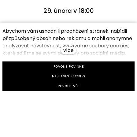
29. února v 18:00
Abychom vám usnadnili procházení stránek, nabídli
Opero, Salvátorská 931, Praha 1
přizpůsobený obsah nebo reklamu a mohli anonymně
analyzovat návštěvnost, využíváme soubory cookies,
více
které sdílíme se svými partnery pro sociální média,
KOUPIT VSTUPENKY
inzerci a analýzu. Jejich nastavení upravíte odkazem
POVOLIT POVINNÉ
"Nastavení cookies" a kdykoliv jej můžete změnit v
patičce webu. . Souhlasíte s používáním cookies?
NASTAVENÍ COOKIES
Jak to vypadalo naposled?
POVOLIT VŠE
Kde se potkáme?