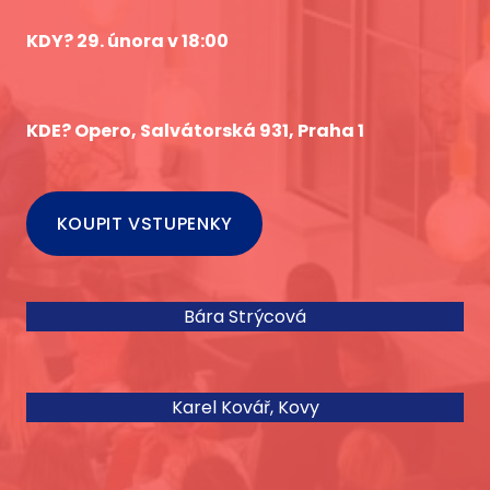
KDY? 29. února v 18:00
KDE? Opero, Salvátorská 931, Praha 1
KOUPIT VSTUPENKY
Bára Strýcová
Karel Kovář, Kovy