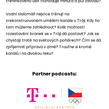
tréninkového úsilí rozhoduje minuta a půl závodu?
Vodní slalomáři nejvíce trénují na
zrekonstruovaném umělém kanále v Tróji. Kdy ho
tam můžeme zahlédnout? Kolik možností
rozestavění branek se v Tróji dá postavit? Jak se
chystají tratě na světových pohárech? Čím se dá
zpříjemnit příprava v zimě? Troufne si kromě
kanálů i na divokou řeku?
Partner podcastu: