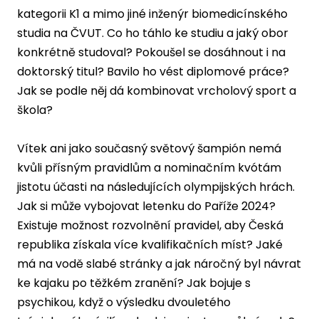
kategorii K1 a mimo jiné inženýr biomedicínského
studia na ČVUT. Co ho táhlo ke studiu a jaký obor
konkrétně studoval? Pokoušel se dosáhnout i na
doktorský titul? Bavilo ho vést diplomové práce?
Jak se podle něj dá kombinovat vrcholový sport a
škola?
Vítek ani jako současný světový šampión nemá
kvůli přísným pravidlům a nominačním kvótám
jistotu účasti na následujících olympijských hrách.
Jak si může vybojovat letenku do Paříže 2024?
Existuje možnost rozvolnění pravidel, aby Česká
republika získala více kvalifikačních míst? Jaké
má na vodě slabé stránky a jak náročný byl návrat
ke kajaku po těžkém zranění? Jak bojuje s
psychikou, když o výsledku dvouletého