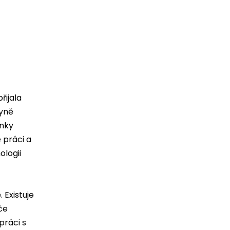
řijala
kyně
ínky
 práci a
ologii
 Existuje
če
práci s