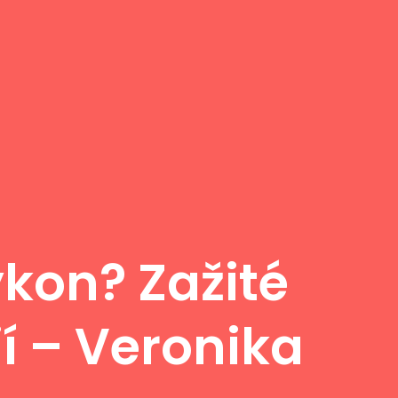
kon? Zažité
í – Veronika