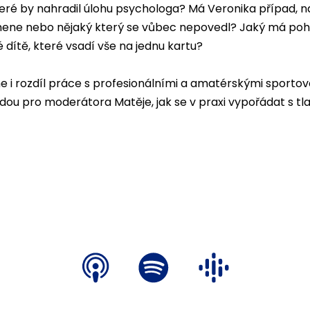
 které by nahradil úlohu psychologa? Má Veronika případ, na
ene nebo nějaký který se vůbec nepovedl? Jaký má poh
 dítě, které vsadí vše na jednu kartu?
me i rozdíl práce s profesionálními a amatérskými sportov
radou pro moderátora Matěje, jak se v praxi vypořádat s t