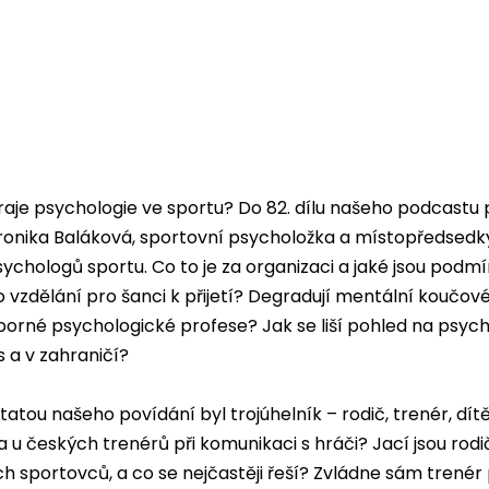
hraje psychologie ve sportu? Do 82. dílu našeho podcastu p
ronika Baláková, sportovní psycholožka a místopředsed
ychologů sportu. Co to je za organizaci a jaké jsou podm
 vzdělání pro šanci k přijetí? Degradují mentální koučové
rné psychologické profese? Jak se liší pohled na psych
s a v zahraničí?
atou našeho povídání byl trojúhelník – rodič, trenér, dítě.
a u českých trenérů při komunikaci s hráči? Jací jsou rodi
h sportovců, a co se nejčastěji řeší? Zvládne sám trenér 