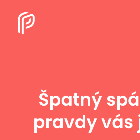
Špatný spá
pravdy vás 