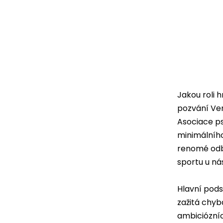
Jakou roli 
pozvání Ve
Asociace ps
minimálního
renomé odbo
sportu u ná
Hlavní podst
zažitá chyb
ambiciózníc