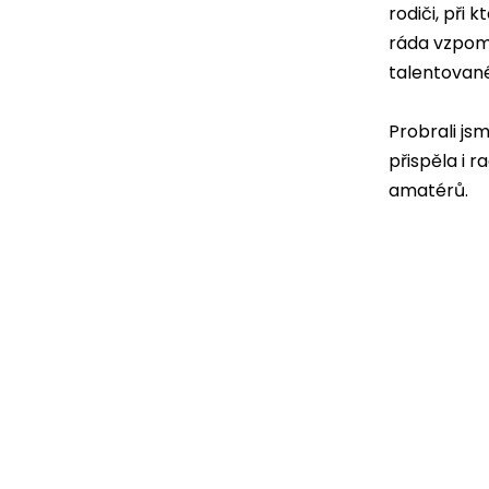
rodiči, při
ráda vzpom
talentované
Probrali js
přispěla i 
amatérů.