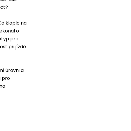
oct?
Co klaplo na
řekonal o
otyp pro
st při jízdě
ní úrovni a
a pro
 na