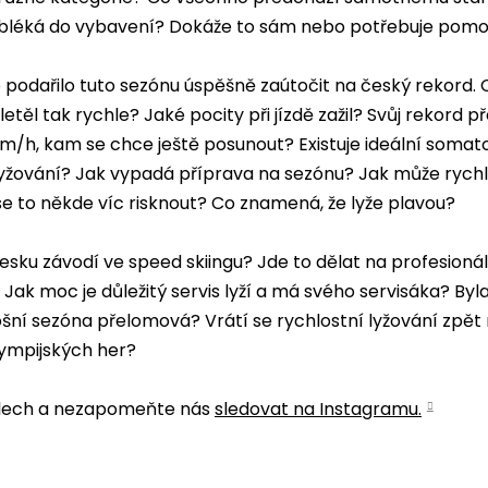
obléká do vybavení? Dokáže to sám nebo potřebuje pom
 podařilo tuto sezónu úspěšně zaútočit na český rekord. 
 letěl tak rychle? Jaké pocity při jízdě zažil? Svůj rekord p
km/h, kam se chce ještě posunout? Existuje ideální somat
lyžování? Jak vypadá příprava na sezónu? Jak může rychlo
á se to někde víc risknout? Co znamená, že lyže plavou?
 Česku závodí ve speed skiingu? Jde to dělat na profesionál
? Jak moc je důležitý servis lyží a má svého servisáka? Byl
šní sezóna přelomová? Vrátí se rychlostní lyžování zpět
ympijských her?
oslech a nezapomeňte nás
sledovat na Instagramu.