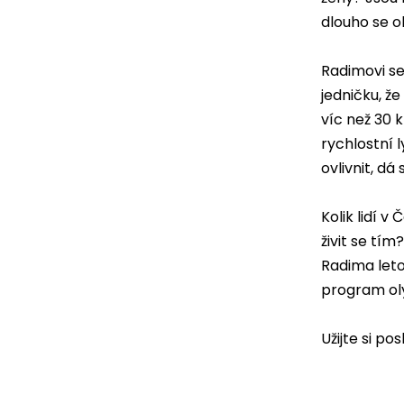
dlouho se 
Radimovi se
jedničku, že
víc než 30 
rychlostní 
ovlivnit, d
Kolik lidí v
živit se tím
Radima leto
program ol
Užijte si p