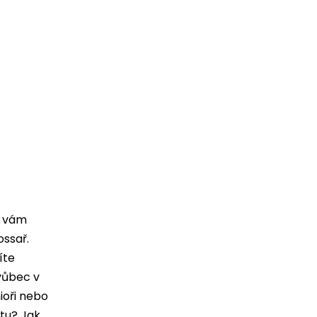
m vám
ossař.
íte
 vůbec v
ioři nebo
tu? Jak