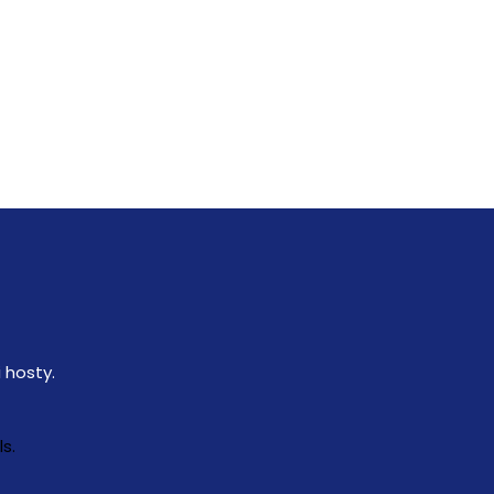
 hosty.
ls.