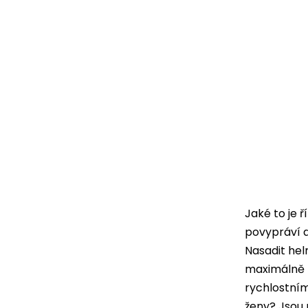
Jaké to je 
povypráví d
Nasadit hel
maximálně n
rychlostním
ženy? Jsou