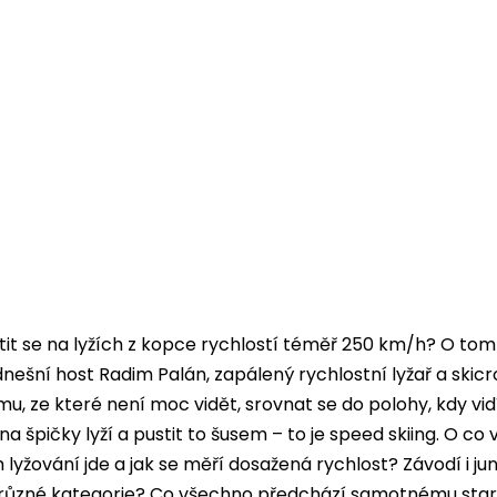
řítit se na lyžích z kopce rychlostí téměř 250 km/h? O to
nešní host Radim Palán, zapálený rychlostní lyžař a skicr
mu, ze které není moc vidět, srovnat se do polohy, kdy vid
a špičky lyží a pustit to šusem – to je speed skiing. O co
 lyžování jde a jak se měří dosažená rychlost? Závodí i jun
 různé kategorie? Co všechno předchází samotnému star