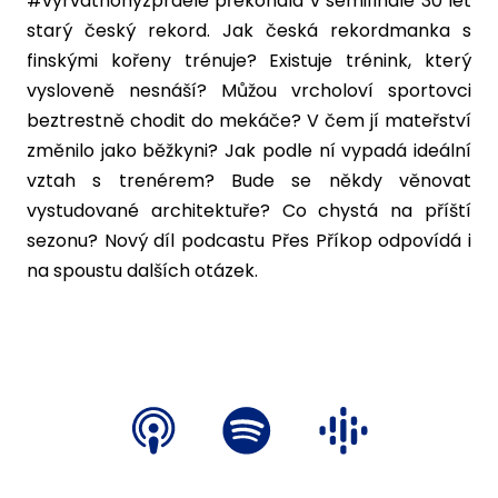
#vyrvatnohyzprdele překonala v semifinále 30 let
starý český rekord. Jak česká rekordmanka s
finskými kořeny trénuje? Existuje trénink, který
vysloveně nesnáší? Můžou vrcholoví sportovci
beztrestně chodit do mekáče? V čem jí mateřství
změnilo jako běžkyni? Jak podle ní vypadá ideální
vztah s trenérem? Bude se někdy věnovat
vystudované architektuře? Co chystá na příští
sezonu? Nový díl podcastu Přes Příkop odpovídá i
na spoustu dalších otázek.