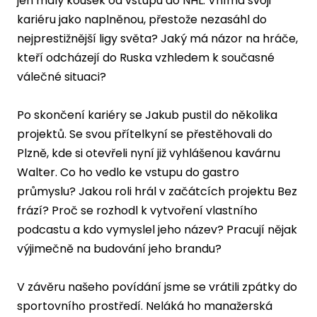
jen malý kousek od vstupu do NHL. Vnímá svoji
kariéru jako naplněnou, přestože nezasáhl do
nejprestižnější ligy světa? Jaký má názor na hráče,
kteří odcházejí do Ruska vzhledem k současné
válečné situaci?
Po skončení kariéry se Jakub pustil do několika
projektů. Se svou přítelkyní se přestěhovali do
Plzně, kde si otevřeli nyní již vyhlášenou kavárnu
Walter. Co ho vedlo ke vstupu do gastro
průmyslu? Jakou roli hrál v začátcích projektu Bez
frází? Proč se rozhodl k vytvoření vlastního
podcastu a kdo vymyslel jeho název? Pracují nějak
výjimečně na budování jeho brandu?
V závěru našeho povídání jsme se vrátili zpátky do
sportovního prostředí. Neláká ho manažerská